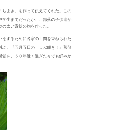
「ちまき」を作って供えてくれた。この
中学生までだったか、、部落の子供達が
つの太い索状の物を作った。
いをするために各家の土間を束ねられた
・・・
叫ぶ。『五月五日の
しょぶ
叩き！』菖蒲
感覚を、５０年近く過ぎた今でも鮮やか