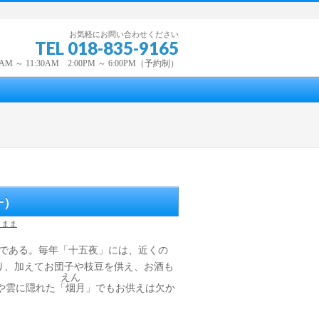
お気軽にお問い合わせください
TEL 018-835-9165
0AM ～ 11:30AM 2:00PM ～ 6:00PM（予約制）
一）
くまま
である。毎年「十五夜」には、近くの
り、加えてお団子や枝豆を供え、お酒も
えん
や雲に隠れた「
烟
月」でもお供えは欠か