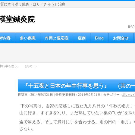
体質に寄り添う鍼灸（はり・きゅう）治療
漢堂鍼灸院
8:3
術内容
多い疾患
作用と適応症
症例
Blog
お問合せ
中行事を思う』 （其の一）
『十五夜と日本の年中行事を思う』 （其の
投稿日 : 2014年9月21日
最終更新日時 : 2014年9月21日
カテゴリー :
思いつ
下の写真は、吾家の窓越しに観た九月八日の「仲秋の名月」
山に行き、すすきを刈り、まだ熟していない栗の”いが”を採
盃で添える。そして満月に手を合わせる。雨の日の「雨月」
さない。