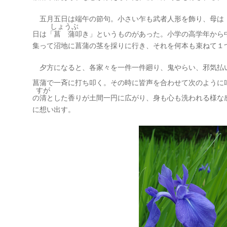
五月五日は端午の節句。小さい乍も武者人形を飾り、母は
しょうぶ
日は「
菖蒲
叩き」というものがあった。小学の高学年から
集って沼地に菖蒲の茎を採りに行き、それを何本も束ねて１
夕方になると、各家々を一件一件廻り、鬼やらい、邪気払
菖蒲で一斉に打ち叩く。その時に皆声を合わせて次のように
すが
の
清
とした香りが土間一円に広がり、身も心も洗われる様な
に想い出す。