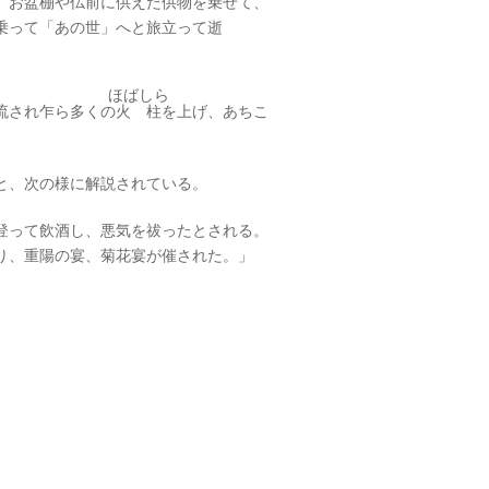
、お盆棚や仏前に供えた供物を乗せて、
乗って「あの世」へと旅立って逝
ほばしら
流され乍ら多くの
火柱
を上げ、あちこ
と、次の様に解説されている。
登って飲酒し、悪気を祓ったとされる。
り、重陽の宴、菊花宴が催された。」
った。