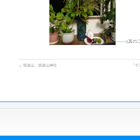
——–(其の
←
筑波山、筑波山神社
『十