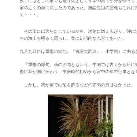
夜半にはどこの家でも送り火としてイネの藁で小舟を作って
家の近くの海に流したのであった。無論先祖の霊魂もこれに
く・・・。
その藁には火を灯しているから、次第に燃え広がり、沖に
ちの海上を明るく照らし、実に幻想的な光景であった。
九月九日には重陽の節句。『古語大辞典』、小学館）に由る
「重陽の節句。菊の節句ともいう。中国では古くから丘に
後に我が国に伝わり、平安時代初めから宮中の年中行事とな
しかし、我が家では菊を飾るなどの節句の風はなか