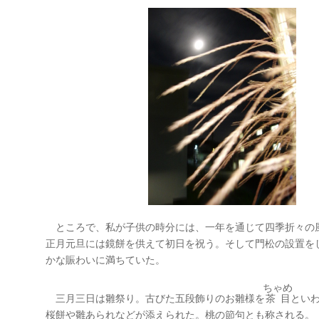
ところで、私が子供の時分には、一年を通じて四季折々の
正月元旦には鏡餅を供えて初日を祝う。そして門松の設置を
かな賑わいに満ちていた。
ちゃめ
三月三日は雛祭り。古びた五段飾りのお雛様を
茶目
とい
桜餅や雛あられなどが添えられた。桃の節句とも称される。