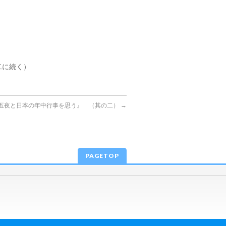
二に続く）
五夜と日本の年中行事を思う』 （其の二）
→
PAGETOP