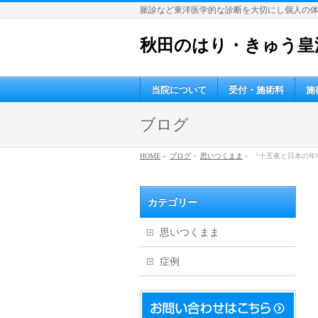
脈診など東洋医学的な診断を大切にし個人の
秋田のはり・きゅう皇
当院について
受付・施術料
施
ブログ
HOME
»
ブログ
»
思いつくまま
»
『十五夜と日本の年
カテゴリー
思いつくまま
症例