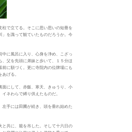
支柱で立てる。そこに思い思いの短冊を
川」を識って観ていたものだろうか。今
前中に風呂に入り、心身を浄め、こざっ
ち、父を先頭に弟妹と歩いて、１５分ほ
墓前に額づく。更に寺院内の位牌場にも
をあげる。
裏面にして、赤飯、寒天、きゅうり、小
、イネわらで縛り供えたものだ。
、左手には田圃が続き、頭を垂れ始めた
火と共に、籠を吊した。そして十六日の