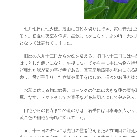
七月七日は七夕様。裏山に笹竹を切りに行き、家の軒先に
吊す。初夏の夜空を仰ぎ、星数に眼をこらす。あの頃「天の
となっては忘れてしまった。
旧暦の八月十三日からお盆を迎える。初日の十三日には午
ぱりとした装いになり、午後になってから手に手に供物を持
ど離れた我が家の菩提寺である、真言宗地蔵院の境内にある
参り、母が手作りした赤飯や団子をはじめ、様々のお供え物
お墓に供える物は線香、ローソクの他には大きな蓮の葉を
豆、なす、トマトそしてお菓子などを細切れにして包み込み
自宅からのお寺までの道のりは、右手には日本海が広がり
黄金色の稲穂が海風に揺れていた。
又、十三日の夕べには先祖の霊を迎えるため玄関口に迎え